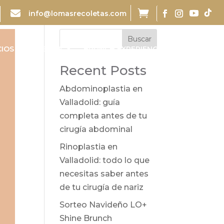


info@lomasrecoletas.com
Buscar
CIOS
TIENDA
BRUNCH EXPERIENCE
CONTACTO
Recent Posts
Abdominoplastia en
Valladolid: guía
completa antes de tu
cirugía abdominal
Rinoplastia en
Valladolid: todo lo que
necesitas saber antes
de tu cirugía de nariz
Sorteo Navideño LO+
Shine Brunch