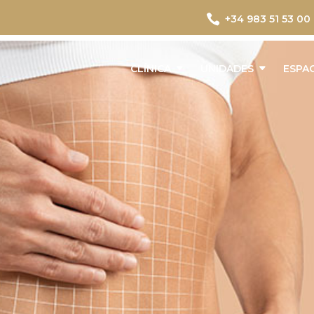

+34 983 51 53 00
CLÍNICA
UNIDADES
ESPA