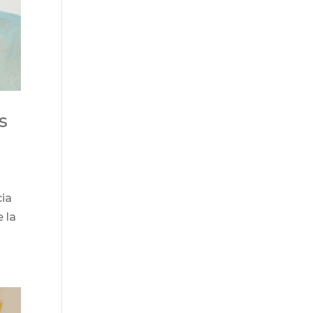
s
cia
 la