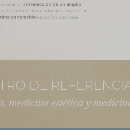
mediante la
interacción de un amplio
os, expertos, e interrelacionados entre sí, en
ltima generación
específica para cada
TRO DE REFERENCI
, medicina estética y medicina