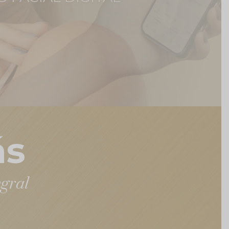
ás
gral