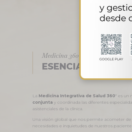
Medicina 360
ESENCIA
INTEGRA
La
Medicina Integrativa de Salud 360
º es un
conjunta
y coordinada las diferentes especiali
asistenciales de la clínica.
Una visión global que nos permite acometer d
necesidades e inquietudes de nuestros paciente