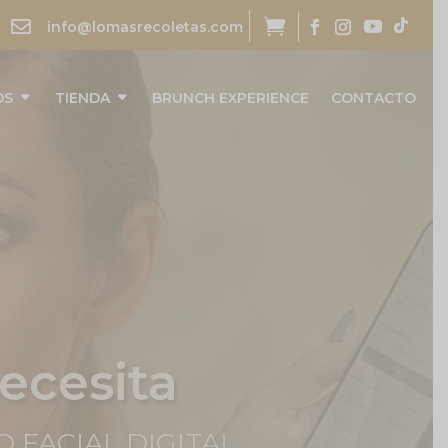


info@lomasrecoletas.com
OS
TIENDA
BRUNCH EXPERIENCE
CONTACTO
aciente
 LUGAR.