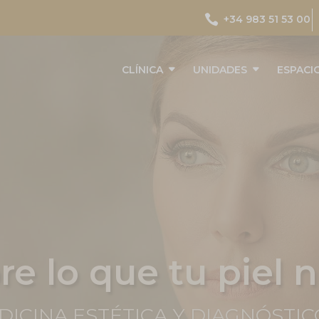

+34 983 51 53 00
CLÍNICA
UNIDADES
ESPACI
app: Portal del p
A TU SALUD DESDE CUALQUIER