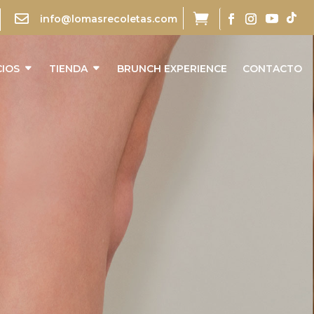


info@lomasrecoletas.com
CIOS
TIENDA
BRUNCH EXPERIENCE
CONTACTO