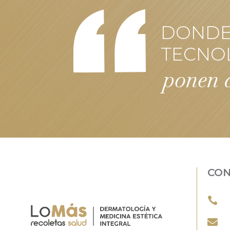
DONDE 
TECNO
ponen a
CO

