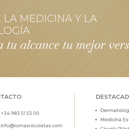
LA MEDICINA Y LA
LOGÍA
 tu alcance tu mejor ver
NTACTO
DESTACA
Dermatolog
+34
983 51 53 00
Medicina Es
info@lomasrecoletas.com
Cirugía Plás