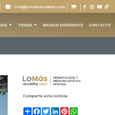


info@lomasrecoletas.com
CIOS
TIENDA
BRUNCH EXPERIENCE
CONTACTO
Comparte esta noticia:
Compartir
Facebook
Twitter
LinkedIn
Pinterest
WhatsApp