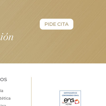
PIDE CITA
sión
DOS
ía
tética
tica