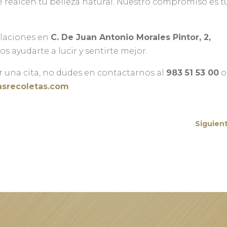
e realcen tu belleza natural. Nuestro compromiso es t
alaciones en
C. De Juan Antonio Morales Pintor, 2,
 ayudarte a lucir y sentirte mejor.
 una cita, no dudes en contactarnos al
983 51 53 00
o
srecoletas.com
Siguien