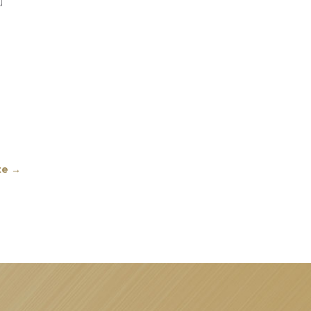
u
te
→