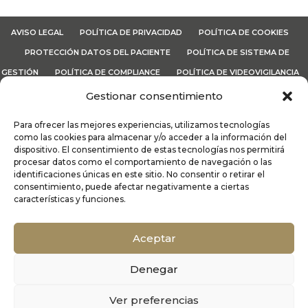
AVISO LEGAL
POLÍTICA DE PRIVACIDAD
POLÍTICA DE COOKIES
PROTECCIÓN DATOS DEL PACIENTE
POLÍTICA DE SISTEMA DE
GESTIÓN
POLÍTICA DE COMPLIANCE
POLÍTICA DE VIDEOVIGILANCIA
CANAL ÉTICO
TÉRMINOS Y CONDICIONES
Gestionar consentimiento
Para ofrecer las mejores experiencias, utilizamos tecnologías
Lo
MáS
| Dermatología y Médicina Estética Integral | Recoletas
como las cookies para almacenar y/o acceder a la información del
Salud © 2026
dispositivo. El consentimiento de estas tecnologías nos permitirá
procesar datos como el comportamiento de navegación o las
identificaciones únicas en este sitio. No consentir o retirar el
consentimiento, puede afectar negativamente a ciertas
características y funciones.
Alergología
|
Cirugía Estética Vascular
|
Cirugía
Oculoplástica
|
Dermatología Médico
Aceptar
Quirúrgica
|
Endocrinología y nutrición
|
Ginecología estética
Cirugía Plástica Facial
|
Denegar
Cirugía Plástica Facial
|
Medicina Estética
Facial
|
Medicina Estética Facial
|
Medicina
Ver preferencias