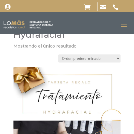




Inicio
/ Productos etiquetados “Hydrafacial”
Hydrafacial
Mostrando el único resultado