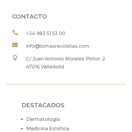
CONTACTO

+34
983 51 53 00

info@lomasrecoletas.com

C/ Juan Antonio Morales Pintor, 2
47016 Valladolid
DESTACADOS
Dermatología
Medicina Estética