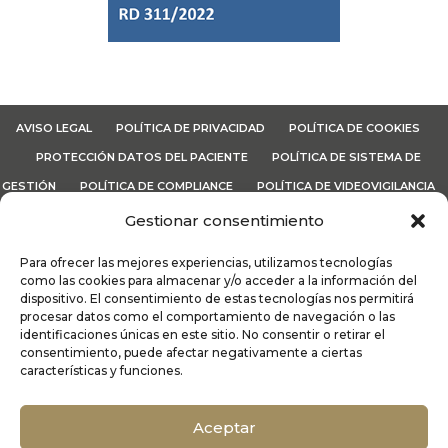
AVISO LEGAL
POLÍTICA DE PRIVACIDAD
POLÍTICA DE COOKIES
PROTECCIÓN DATOS DEL PACIENTE
POLÍTICA DE SISTEMA DE
GESTIÓN
POLÍTICA DE COMPLIANCE
POLÍTICA DE VIDEOVIGILANCIA
CANAL ÉTICO
TÉRMINOS Y CONDICIONES
Gestionar consentimiento
Para ofrecer las mejores experiencias, utilizamos tecnologías
Lo
MáS
| Dermatología y Médicina Estética Integral | Recoletas
como las cookies para almacenar y/o acceder a la información del
dispositivo. El consentimiento de estas tecnologías nos permitirá
Salud © 2026
procesar datos como el comportamiento de navegación o las
identificaciones únicas en este sitio. No consentir o retirar el
consentimiento, puede afectar negativamente a ciertas
características y funciones.
Alergología
|
Cirugía Estética Vascular
|
Cirugía
Oculoplástica
|
Dermatología Médico
Aceptar
Quirúrgica
|
Endocrinología y nutrición
|