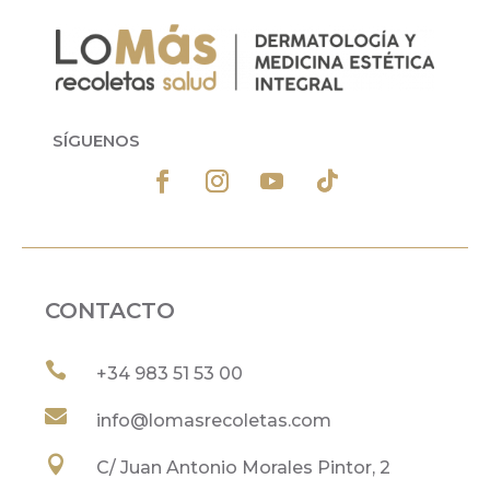
SÍGUENOS
CONTACTO

+34
983 51 53 00

info@lomasrecoletas.com

C/ Juan Antonio Morales Pintor, 2