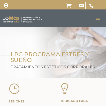




LPG PROGRAMA ESTRÉS Y
SUEÑO
TRATAMIENTOS ESTÉTICOS CORPORALES
}

INDICADO PARA
SESIONES