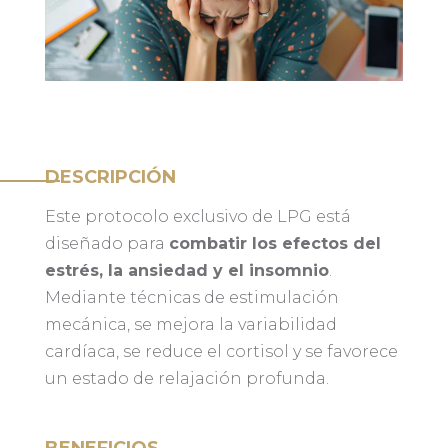
DESCRIPCIÓN
Este protocolo exclusivo de LPG está
diseñado para
combatir los efectos del
estrés, la ansiedad y el insomnio
.
Mediante técnicas de estimulación
mecánica, se mejora la variabilidad
cardíaca, se reduce el cortisol y se favorece
un estado de relajación profunda.