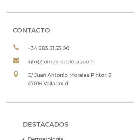
CONTACTO

+34
983 51 53 00

info@lomasrecoletas.com

C/ Juan Antonio Morales Pintor, 2
47016 Valladolid
DESTACADOS
Dermatología