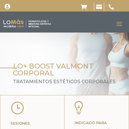




LO+ BOOST VALMONT
CORPORAL
TRATAMIENTOS ESTÉTICOS CORPORALES
}

INDICADO PARA
SESIONES