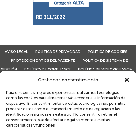
AVISO LEGAL
POLÍTICA DE PRIVACIDAD
POLÍTICA DE COOKIES
PROTECCIÓN DATOS DEL PACIENTE
POLÍTICA DE SISTEMA DE
GESTIÓN
POLÍTICA DE COMPLIANCE
POLÍTICA DE VIDEOVIGILANCIA
CANAL ÉTICO
TÉRMINOS Y CONDICIONES
Gestionar consentimiento
Para ofrecer las mejores experiencias, utilizamos tecnologías
Lo
MáS
| Dermatología y Médicina Estética Integral | Recoletas
como las cookies para almacenar y/o acceder a la información del
Salud © 2026
dispositivo. El consentimiento de estas tecnologías nos permitirá
procesar datos como el comportamiento de navegación o las
identificaciones únicas en este sitio. No consentir o retirar el
consentimiento, puede afectar negativamente a ciertas
características y funciones.
Alergología
|
Cirugía Estética Vascular
|
Cirugía
Oculoplástica
|
Dermatología Médico