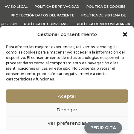
AVISO LEGAL
POLÍTICA DE PRIVACIDAD
POLÍTICA DE COOKIES
PROTECCIÓN DATOS DEL PACIENTE
POLÍTICA DE SISTEMA DE
GESTIÓN
POLÍTICA DE COMPLIANCE
POLÍTICA DE VIDEOVIGILANCIA
CANAL ÉTICO
TÉRMINOS Y CONDICIONES
Gestionar consentimiento
Para ofrecer las mejores experiencias, utilizamos tecnologías
Lo
MáS
| Dermatología y Médicina Estética Integral | Recoletas
como las cookies para almacenar y/o acceder a la información del
Salud © 2026
dispositivo. El consentimiento de estas tecnologías nos permitirá
procesar datos como el comportamiento de navegación o las
identificaciones únicas en este sitio. No consentir o retirar el
consentimiento, puede afectar negativamente a ciertas
características y funciones.
Alergología
|
Cirugía Estética Vascular
|
Cirugía
Oculoplástica
|
Dermatología Médico
Aceptar
Quirúrgica
|
Endocrinología y nutrición
|
Ginecología estética
Cirugía Plástica Facial
|
Denegar
Cirugía Plástica Facial
|
Medicina Estética
Facial
|
Medicina Estética Facial
|
Medicina
Ver preferencias
PEDIR CITA
Física y Rehabiliación
|
Medicina Regenerativa