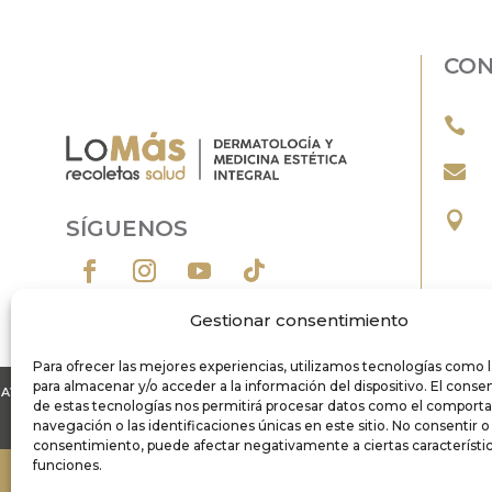
CO



SÍGUENOS
Gestionar consentimiento
Para ofrecer las mejores experiencias, utilizamos tecnologías como 
para almacenar y/o acceder a la información del dispositivo. El cons
AVISO LEGAL
POLÍTICA DE PRIVACIDAD
POLÍTICA DE COOKIES
PR
de estas tecnologías nos permitirá procesar datos como el comport
navegación o las identificaciones únicas en este sitio. No consentir o r
consentimiento, puede afectar negativamente a ciertas característic
funciones.
Lo
MáS