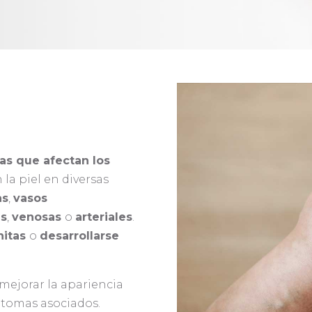
as que afectan los
 la piel en diversas
as
,
vasos
es
,
venosas
o
arteriales
.
itas
o
desarrollarse
mejorar la apariencia
íntomas asociados.