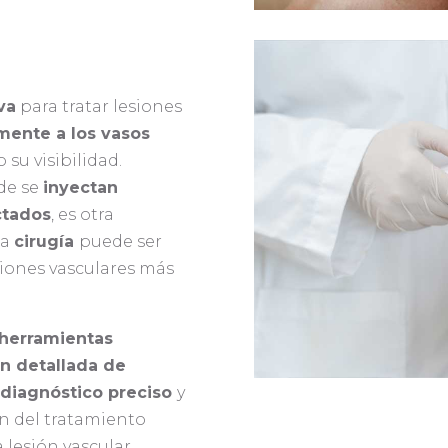
va
para tratar lesiones
amente a los vasos
su visibilidad.
de se
inyectan
ctados
, es otra
la
cirugía
puede ser
iones vasculares más
herramientas
n detallada de
diagnóstico preciso
y
n del tratamiento
 lesión vascular.