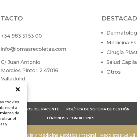
NTACTO
DESTACA
Dermatolog
+34
983 51 53 00
Medicina Es
info@lomasrecoletas.com
Cirugía Plás
C/ Juan Antonio
Salud Capila
Morales Pintor, 2 47016
Otros
Valladolid
las cookies
entimiento
OTECCIÓN DATOS DEL PACIENTE
POLÍTICA DE SISTEMA DE GESTIÓN
amiento de
TÉRMINOS Y CONDICIONES
etirar el
as y
| Dermatología y Médicina Estética Integral | Recoletas Salud