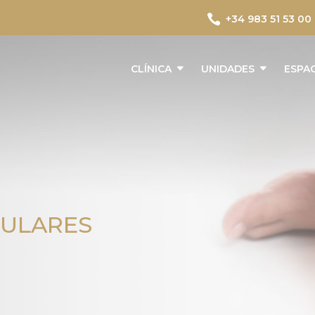

+34 983 51 53 00
CLÍNICA
UNIDADES
ESPA
CULARES