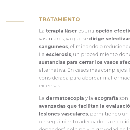
TRATAMIENTO
La
terapia láser
es una
opción efecti
vasculares, ya que se
dirige selectiv
sanguíneos
, eliminando o reduciendo 
La
esclerosis
, un procedimiento don
sustancias para cerrar los vasos afe
alternativa. En casos más complejos, 
considerada para abordar malformac
extensas.
La
dermatoscopia
y la
ecografía
son
avanzadas que facilitan la
evaluació
lesiones vasculares
, permitiendo un
un seguimiento adecuado. La elecció
dependerá del tipo y la gravedad de la