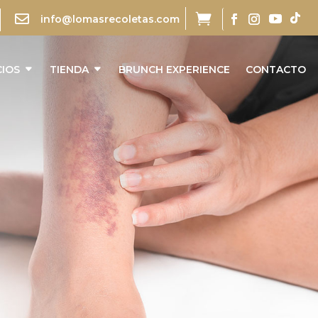


info@lomasrecoletas.com
CIOS
TIENDA
BRUNCH EXPERIENCE
CONTACTO