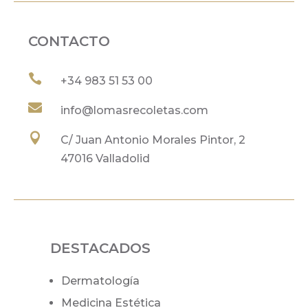
CONTACTO

+34
983 51 53 00

info@lomasrecoletas.com

C/ Juan Antonio Morales Pintor, 2
47016 Valladolid
DESTACADOS
Dermatología
Medicina Estética