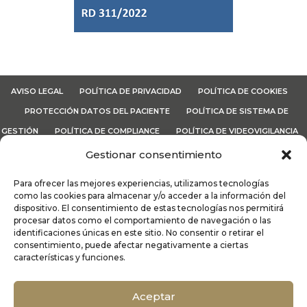
AVISO LEGAL
POLÍTICA DE PRIVACIDAD
POLÍTICA DE COOKIES
PROTECCIÓN DATOS DEL PACIENTE
POLÍTICA DE SISTEMA DE
GESTIÓN
POLÍTICA DE COMPLIANCE
POLÍTICA DE VIDEOVIGILANCIA
CANAL ÉTICO
TÉRMINOS Y CONDICIONES
Gestionar consentimiento
Para ofrecer las mejores experiencias, utilizamos tecnologías
Lo
MáS
| Dermatología y Médicina Estética Integral | Recoletas
como las cookies para almacenar y/o acceder a la información del
Salud © 2026
dispositivo. El consentimiento de estas tecnologías nos permitirá
procesar datos como el comportamiento de navegación o las
identificaciones únicas en este sitio. No consentir o retirar el
consentimiento, puede afectar negativamente a ciertas
características y funciones.
Alergología
|
Cirugía Estética Vascular
|
Cirugía
Oculoplástica
|
Dermatología Médico
Aceptar
Quirúrgica
|
Endocrinología y nutrición
|