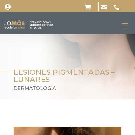




LESIONES PIGMENTADAS –
LUNARES
DERMATOLOGÍA