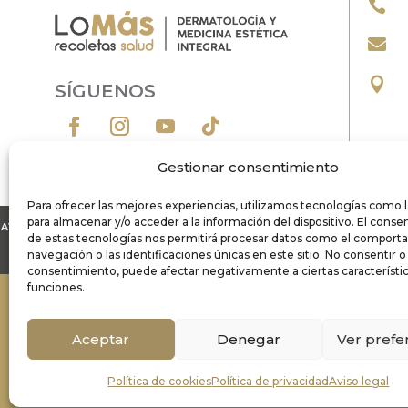



SÍGUENOS
Gestionar consentimiento
Para ofrecer las mejores experiencias, utilizamos tecnologías como 
para almacenar y/o acceder a la información del dispositivo. El cons
AVISO LEGAL
POLÍTICA DE PRIVACIDAD
POLÍTICA DE COOKIES
PR
de estas tecnologías nos permitirá procesar datos como el comport
navegación o las identificaciones únicas en este sitio. No consentir o r
consentimiento, puede afectar negativamente a ciertas característic
funciones.
Lo
MáS
Aceptar
Denegar
Ver prefe
Alergología
|
Cirugía Estética V
Ginecología estética
Cirugía 
Política de cookies
Política de privacidad
Aviso legal
Medicina Física y R