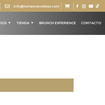


info@lomasrecoletas.com
CIOS
TIENDA
BRUNCH EXPERIENCE
CONTACTO