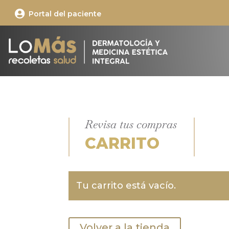

Portal del paciente
Revisa tus compras
CARRITO
Tu carrito está vacío.
Volver a la tienda