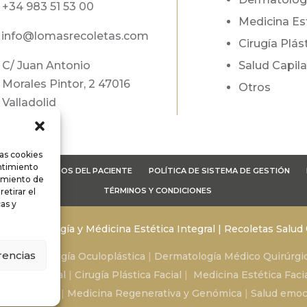
+34
983 51 53 00
Medicina Es
info@lomasrecoletas.com
Cirugía Plás
C/ Juan Antonio
Salud Capila
Morales Pintor, 2 47016
Otros
Valladolid
las cookies
entimiento
OTECCIÓN DATOS DEL PACIENTE
POLÍTICA DE SISTEMA DE GESTIÓN
amiento de
TÉRMINOS Y CONDICIONES
etirar el
as y
| Dermatología y Médicina Estética Integral | Recoletas Salud
rencias
ascular
|
Cirugía
Oculoplástica
|
Dermatología Médico Quirúrgi
Plástica Facial
|
Cirugía Plástica Facial
|
Medicina Estética Faci
ehabiliación
|
Medicina Regenerativa
y Genómica
|
Salud emoc