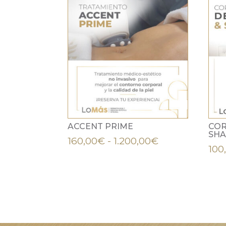
ACCENT PRIME
COR
SH
Rango
160,00
€
-
1.200,00
€
100
de
precios:
desde
160,00€
hasta
1.200,00€