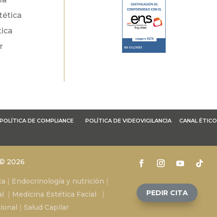
tética
tica
r
POLÍTICA DE COMPLIANCE
POLÍTICA DE VIDEOVIGILANCIA
CANAL ÉTICO
 © 2026
ca
|
Endocrinología y nutrición
|
PEDIR CITA
al
|
Medicina Estética Facial
|
ional
|
Salud Capilar