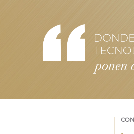
DONDE 
TECNO
ponen a
CO