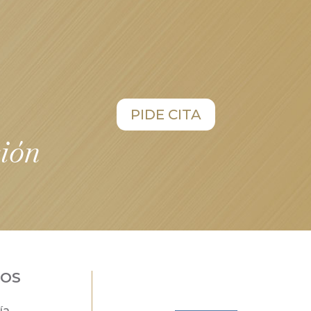
PIDE CITA
sión
DOS
ía